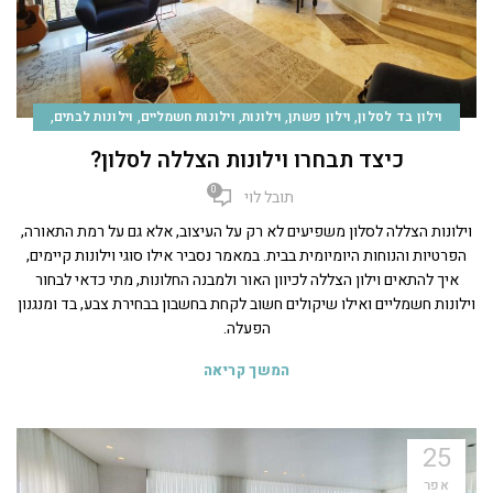
,
,
,
,
,
וילון בד לסלון
וילון פשתן
וילונות
וילונות חשמליים
וילונות לבתים
,
טיפים
כללי
כיצד תבחרו וילונות הצללה לסלון?
0
תובל לוי
וילונות הצללה לסלון משפיעים לא רק על העיצוב, אלא גם על רמת התאורה,
הפרטיות והנוחות היומיומית בבית. במאמר נסביר אילו סוגי וילונות קיימים,
איך להתאים וילון הצללה לכיוון האור ולמבנה החלונות, מתי כדאי לבחור
וילונות חשמליים ואילו שיקולים חשוב לקחת בחשבון בבחירת צבע, בד ומנגנון
הפעלה.
המשך קריאה
25
אפר