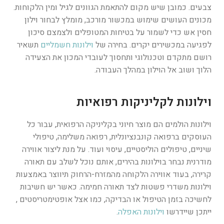
צבעים. כמובן שיש מקום להתאמת הגוונים לגיל ומין הלקוחות.
מכונים העושים שימוש במכשור מורכב, מומלץ לבחור וילון
חסין אש כדי לשמור על בטיחות המטופלים ולצמצם סיכון
לפגיעה במכשירים יקרים. בחירה של
וילונות חשמליים
תשאיר
רושם מתקדם וטכנולוגי ותחסוך לעובדי המכון את הצעידה
הלוך ושוב אל הוילון במהלך העבודה.
וילונות לקליניקות רפואיות
וילונות הולמים הם מוצר חיוני בקליניקה הרפואית, עבור כל
העוסקים ברפואה קונבנציונלית, רפואה משלימה, טיפולי
שיניים, טיפולים הוליסטיים, עיסוי ועוד. על מנת ליצור אווירה
מודרנית נבחר בוילונות בהירים, אותם נוכל לשלב עם תאורה
קרירה, בעוד אווירה הלקוחה מהמזרח-הרחוק תיווצר באמצעות
וילונות משדרי פשטות לצד תאורה חמימה. כאשר יש חשיבות
לחשיכה בזמן הטיפול או הבדיקה, כמו אצל אופטימטריסטים ,
ייתכן שיידרשו
וילונות האפלה
.