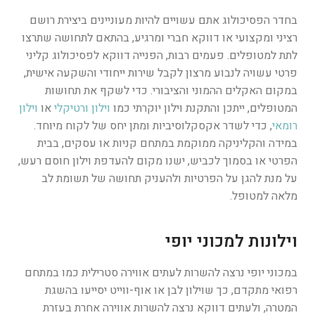
בחדר הפסיכולוג אתם עשויים להיות מעוניינים ביצירת רושם
רציני ומקצועי או דווקא חברי ומרגיע, בהתאם לתחושה שתרצו
לתת למטופלים. פעמים רבות, הפנייה דווקא לפסיכולוג קליני
פרטי עשויה לנבוע מרצון לקבל שירות ייחודי והשקעה אישית,
במקום האקלים ההמוני והציבורי. כדי לשקף את תחושות
המטופלים, ייתכן והתקנת וילון יוקרתי כמו
וילון ורטיקלי
או
וילון
רומאי
, כדי לשדר אקסקלוסיביות ומתן יחס של לקוח מיוחד.
במידה והקליניקה ממוקמת במתחם קניות או עסקים, בבית
הפרטי או בסמוך לכביש, ישנו מקום להעדפת וילון חוסם רעש,
על מנת להגן על הפרטיות ולהעניק תחושה של תשומת לב
מלאה למטופל.
וילונות למכוני יופי
במכוני יופי נרצה להשרות לעתים אווירה סטרילית כמו במתחם
רפואי מתקדם, כך שוילון לבן או אוף-ווייט יסייעו בהשגת
המטרה, ולעתים דווקא נרצה להשרות אווירה אחרת בעזרת