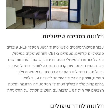
וילונות בסביבה טיפוליות
עבור פסיכותרפיסטים, אנשי טיפול רגשי, מטפלי NLP, עובדים
סוציאליים קליניים, מטפלים ב-CBT ויתר העוסקים בטיפול,
נרצה ליצור מרחב טיפולי חמים וידידותי, שיעודד פתיחות ושיח
וישרה אווירה אינטימית וקרובה, הנחוצה לתהליך טיפולי איכותי.
בידול חדר הטיפולים מהסביבה החיצונית באמצעות וילון
מותאם, שיסנן את האור בהתאמה לצרכים עשוי לסייע
בהתמקדות מלאה בהליך הטיפולי. הטקסטורה, הדוגמה ופלטת
הצבעים של הוילון משתלבות עם העיצוב הכולל של הקליניקה.
וילונות לחדר טיפולים