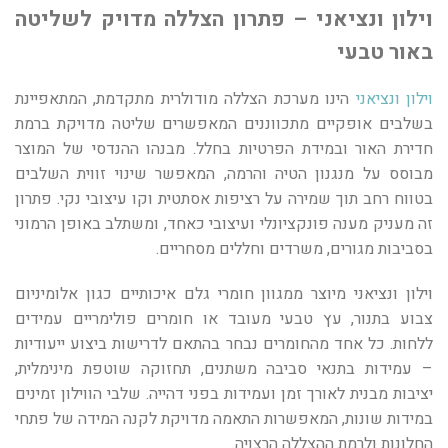
וילון ונציאני – פתרון הצללה מדויק לשליטה
באור טבעי
וילון ונציאני
הינו מערכת הצללה מודולרית מתקדמת, המתאפיינת
בשלבים אופקיים מתכווננים המאפשרים שליטה מדויקת ברמת
חדירת האור ובמידת הפרטיות בחלל. מבנהו ההנדסי של המוצר
מבוסס על מנגנון הטיה והרמה, המאפשר שינוי זווית השלבים
בטווח רחב תוך שמירה על רציפות אסתטית וקו עיצובי נקי. פתרון
זה מעניק מענה פונקציונלי ועיצובי כאחד, ומשתלב באופן הרמוני
בסביבות מגורים, משרדים וחללים מסחריים.
וילון ונציאני מיוצר ממגוון חומרי גלם איכותיים כגון אלומיניום
צבוע בתנור, עץ טבעי מעובד או חומרים פולימריים עמידים
ללחות. כל אחד מהחומרים נבחר בהתאם לדרישות ביצוע ייעודיות
– עמידות בתנאי סביבה משתנים, תחזוקה שוטפת מינימלית,
יציבות מבנית לאורך זמן ועמידות בפני דהייה. שלבי הווילון זמינים
במידות שונות, המאפשרות התאמה מדויקת לקנה המידה של פתחי
החלונות ולרמת ההצללה הרצויה.