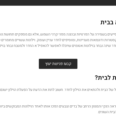
 בבית
ייעים בשמירה על הפרטיות ובהגנה מפני קרני השמש, אלא גם מספקים תחושת נוחות
רות ודוגמאות מעניינות, ומוסיפים לחדר עניין ועומק. וילונות עשויים מחומרים שו
ר שינה נבחר בוילונות אטומים שיוכלו לאפשר להאפיל א החדר ולמטבח נבחר בוילו
קבעו פגישת יעוץ
ת לבית?
ל של הבית ולהתאים את הוילון לחדר. חשוב לתת את הדעת על הפעלת הוילון ישנם ו
מראה הנקי והמגוון הרחב של בדים וצבעים הפכו אותו לאחד הוילונות המבוקשים ביותר
הבית השונים.