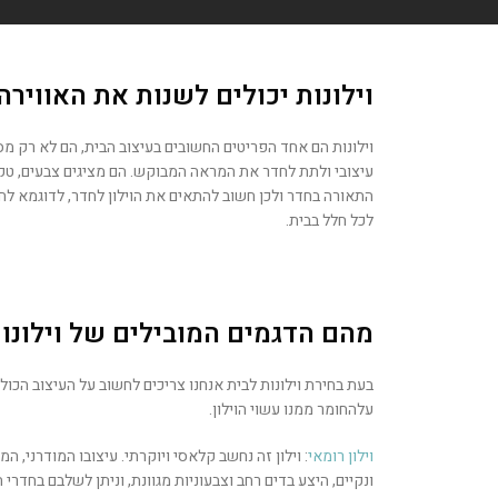
וילונות יכולים לשנות את האווירה
וילונות הם אחד הפריטים החשובים בעיצוב הבית, הם לא רק מס
עיצובי ולתת לחדר את המראה המבוקש. הם מציגים צבעים, טקסטו
התאורה בחדר ולכן חשוב להתאים את הוילון לחדר, לדוגמא לחד
לכל חלל בבית.
מהם הדגמים המובילים של וילונו
בעת בחירת וילונות לבית אנחנו צריכים לחשוב על העיצוב הכול
עלהחומר ממנו עשוי הוילון.
וילון רומאי
:
וילון זה נחשב קלאסי ויוקרתי. עיצובו המודרני, ה
ונקיים, היצע בדים רחב וצבעוניות מגוונת, וניתן לשלבם בחדרי 