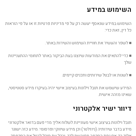
השימוש במידע
השימוש במידע שנאסף יעשה רק על פי מדיניות פרטיות זו או על פי הוראות
כל דין, זאת כדי:
■ לשפר והעשיר את חוויית השימוש והשירות באתר.
■ כדי להתאים את המודעות שיוצגו בעת הביקור באתר לתחומי ההתעניינות
שלך
■ לשנות או לבטל שירותים ותכנים קיימים.
המידע שישמש את תובל וילונות בעיצוב אישי יהיה בעיקרו מידע סטטיסטי,
שאינו מזהה אישית.
דיוור ישיר אלקטרוני
תובל וילונות בעיצוב אישי מעוניינת לשלוח אליך מדי פעם בדואר אלקטרוני
מידע בדבר שירותיה (ניוזלטר) וכן מידע שיווקי ופרסומי. מידע כזה ישוגר
אליך רק אם נתת הסכמה מפורשת לכך, ובכל עת תוכל לבטל את הסכמתך