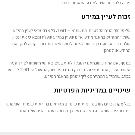
גישה בלתי-מורשית למידע המאוחסן בהם.
זכות לעיין במידע
על-פי חוק הגנת הפרטיות, התשמ”א – 1981, כל אדם זכאי לעיין במידע
שעליו המוחזק במאגר מידע. אדם שעיין במידע שעליו ומצא כי אינו נכון,
שלם, ברור או מעודכן, רשאי לפנות לבעל מאגר המידע בבקשה לתקן את
המידע או למחקו.
בנוסף, אם המידע שבמאגרי תובל וילונות בעיצוב אישי משמש לצורך פניה
אישית אליך, אתה זכאי על-פי חוק הגנת הפרטיות, התשמ”א- 1981 לדרוש
בכתב שהמידע המתייחס אליך יימחק ממאגר המידע.
שינויים במדיניות הפרטיות
בכל מקרה בו יבוצעו במדיניות זו שינויים מהותיים בהוראות שעניינן השימוש
במידע אישי שמסרת, תפורסם על-כך הודעה בעמוד הבית של האתר.