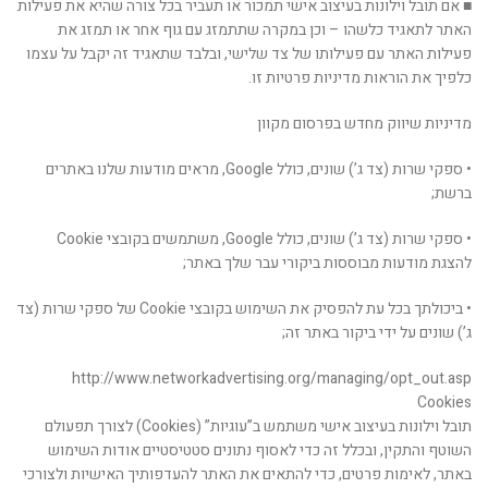
■ אם תובל וילונות בעיצוב אישי תמכור או תעביר בכל צורה שהיא את פעילות
האתר לתאגיד כלשהו – וכן במקרה שתתמזג עם גוף אחר או תמזג את
פעילות האתר עם פעילותו של צד שלישי, ובלבד שתאגיד זה יקבל על עצמו
כלפיך את הוראות מדיניות פרטיות זו.
מדיניות שיווק מחדש בפרסום מקוון
• ספקי שרות (צד ג’) שונים, כולל Google, מראים מודעות שלנו באתרים
ברשת;
• ספקי שרות (צד ג’) שונים, כולל Google, משתמשים בקובצי Cookie
להצגת מודעות מבוססות ביקורי עבר שלך באתר;
• ביכולתך בכל עת להפסיק את השימוש בקובצי Cookie של ספקי שרות (צד
ג’) שונים על ידי ביקור באתר זה;
http://www.networkadvertising.org/managing/opt_out.asp
Cookies
תובל וילונות בעיצוב אישי משתמש ב”עוגיות” (Cookies) לצורך תפעולם
השוטף והתקין, ובכלל זה כדי לאסוף נתונים סטטיסטיים אודות השימוש
באתר, לאימות פרטים, כדי להתאים את האתר להעדפותיך האישיות ולצורכי