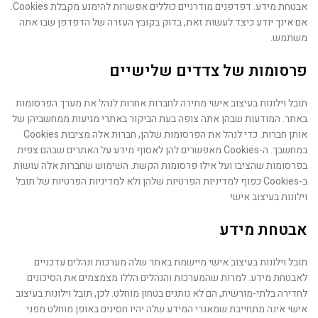
אבטחת מידע. דפדפנים מודרניים כוללים אפשרות להימנע מקבלת Cookies.
אם אינך יודע כיצד לעשות זאת, בדוק בקובץ העזרה של הדפדפן שבו אתה
משתמש.
פרסומות של צדדים שלישיים
תובל וילונות בעיצוב אישי מתירה לחברות אחרות לנהל את מערך הפרסומות
באתר. המודעות שבהן אתה צופה בעת הביקור באתרי מגיעות ממחשביהן של
אותן חברות. כדי לנהל את הפרסומות שלהן, חברות אלה מציבות Cookies
במחשבך. ה-Cookies מאפשרים להן לאסוף מידע על האתרים שבהם צפית
בפרסומות שהציבו ועל אילו פרסומות הקשת. השימוש שחברות אלה עושות
ב-Cookies כפוף למדיניות הפרטיות שלהן ולא למדיניות הפרטיות של תובל
וילונות בעיצוב אישי
אבטחת מידע
תובל וילונות בעיצוב אישי מיישמת באתר שלה מערכות ונהלים עדכניים
לאבטחת מידע. למרות שהמערכות והנהלים הללו מצמצמים את הסיכונים
לחדירה בלתי-מורשית, הם לא נותנים בטחון מוחלט. לכן, תובל וילונות בעיצוב
אישי אינה מתחייבת שמאגרי המידע שלה יהיו חסינים באופן מוחלט מפני