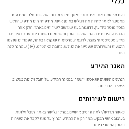
כללי
בעת שימוש באתר אינטרנטי נאסף מידע אודות הגולשים. חלק ממידע זה
מאפשר לאתר לזהות את הגולש באופן אישי. מידע זה הינו מידע שהגולש
מוסר מוסר ביודעין, לדוגמה בעת שנרשם לשירותים באתר. חלק אחר
מהמידע אינו מזהה את הגולש באופן אישי ואינו נשמר ביחד עם פרטיו. זהו
מידע סטטיסטי ומצטבר. לדוגמה, פרסומות שנקראו באתר, העמודים שנצפו,
ההצעות והשירותים שעניינו את הגולש, כתובת האינטרנט (IP ) שממנה פנה
ועוד.
מאגר המידע
הנתונים השונים שנאספו יישמרו במאגר המידע של תובל וילונות בעיצוב
אישי ובאחריותה.
רישום לשירותים
כאשר תדרש/י לתת פרטים אישיים במהלך גלישה באתר, תובל וילונות
בעיצוב אישי תבקש ממך רק את המידע הנחוץ על מנת לקבל את השירות
באופן המיטבי ביותר.