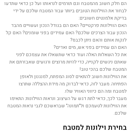
הם חלק חשוב מהמטבח וגם תורמים לנראותו ועל כן כדאי שתדעו
לבחור את הווילונות הטובים ביותר עבור המטבח שלכם על ידי
בדיקת אלמנטים חשובים:
האם הווילונות פרקטיים? האם הם בגודל הנכון ועשויים מהבד
הנכון עבור הצרכים שלכם? האם עמידים בפני שומנים? האם קל
לנקות אותם והאם ניתן לכבס?
האם הם עמידים בפני אש, מים ואדים?
את כל השאלות האלה ועוד כדאי שתשאלו את עצמכם לפני
שאתם ניגשים לקנייה, כדי להיות מרוצים ורגועים שאבזרתם את
המטבח שלכם בהכי טוב!
את הווילונות חשוב להתאים לסוג המפתח, למנגנון ולאופן
הפתיחה. מעבר לזה, כדאי לבדוק מה מידת ההצללה שתרצו
למטבח ומה הם כיווני האוויר שלו.
מעבר לכך, כדאי לתת דגש על העיצוב ונראות הווילונות: התאימו
את הווילונות לטעמכם ול"תמונה" שבראשכם לגבי נראות המטבח
שלכם.
בחירת וילונות למטבח