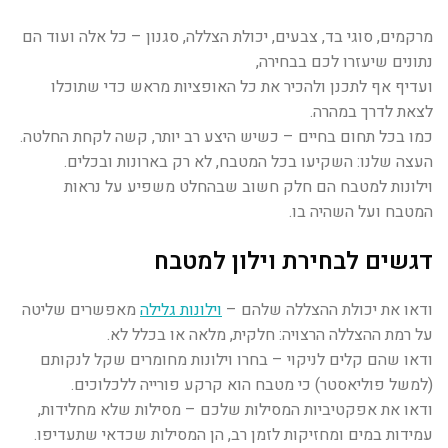
מרקמים, סוגי בד, צבעים, יכולת הצללה, סגנון – כל אלה ועוד הם
נתונים שיעזרו לכם בבחירה,
ועדיף אף לתכנן ולהכיר את כל האופציות מראש כדי שתוכלו
לצאת לדרך במהרה.
כמו בכל תחום בחיים – כשיש היצע רב יותר, קשה לקחת החלטה.
העצה שלנו: השקיעו בכל המטבח, לא רק בארונות ובכלים.
וילונות למטבח הם חלק חשוב שבהחלט משפיע על נראות
המטבח ועל השהיה בו.
דגשים לבחירת וילון למטבח
ודאו את יכולת ההצללה שלהם –
וילונות גלילה
מאפשרים שליטה
על רמת ההצללה הרצויה: חלקית, מלאה או בכלל לא.
ודאו שהם קלים לניקוי – בחרו וילונות מחומרים שקל לנקותם
(למשל פוליאסטר) כי מטבח הוא קרקע פורייה ללכלוכים.
ודאו את אפקטיביות המסילות שלכם – מסילות שלא מחלידות,
עמידות במים ומחזיקות לזמן רב, הן המסילות שכדאי שתעדיפו.