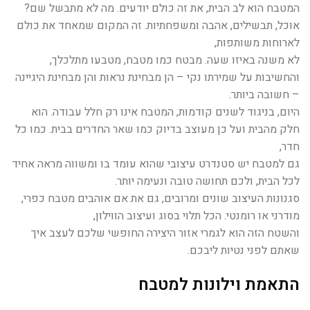
המטבח הוא לב הבית, את זה כולם יודעים. מה לא מתבשל שם?
אוכל, תבשילים, אהבה ומשפחתיות. זה המקום שמאחד את כולם
לארוחות משותפות,
לא משנה באיזו שעה. מבטח כמו מטבח, מטבעו מתלכלך,
והחשיבות על שמירתו נקי – הן מבחינת נראות והן מבחינת היגיינה
– חשובה ביותר.
היום, בניגוד לשנים קודמות, המטבח אינו רק חלל עבודה. הוא
חלק מהבית ועל כן מעוצב בדיוק כמו שאר החדרים בבית. כמו כל
חדר,
גם למטבח יש סטנדרט עיצובי שהוא עומד בו ומשווה מראה אחיד
לכל הבית, ולכם תחושה טובה ונעימה יותר.
סגנונות העיצוב שונים ומרובים, גם את אם אוהבים מטבח כפרי,
מודרני או רומנטי. הכל תלוי בסוג ועיצוב הווילון,
והשטח הזה הוא לגמרי אזור היצירה החופשי שלכם לעצב איך
שאתם לפני נטיות ליבכם.
התאמת וילונות למטבח