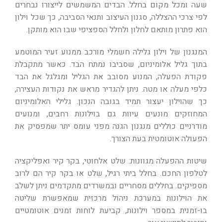
שעה ומכל מקום בחלל. הבדים המשמשים לייצורו נבחרים
לפי צרכי ההצללה, סגנון העיצוב ותנאי הסביבה, כך שכל וילון
הוא פתרון מותאם לחלון ולחלל הספציפי שבו הוא מותקן.
המנגנון של וילון גלילה חשמלי מורכב ממנוע זעיר המוטמע
בתוך גליל אלומיניום, שסביבו נמתח הבד. כאשר מתקבלת
פקודת הפעלה, המנוע מסובב את הגליל ומגלגל את הבד
כלפי מעלה או מטה. ניתן להגדיר מראש את נקודות העצירה,
כך שהוילון יעצור תמיד בגובה הנכון. גלילי האלומיניום
המחוזקים מונעים עיוות גם בוילונות רחבים, ומנועים
מודרניים כוללים מנגנון הגנה מפני עומס יתר שמפסיק את
הפעולה אוטומטית בעת הצורך.
שיטות ההפעלה מגוונות: שלט אלחוטי, בקר קיר ואפליקציה
לטלפון החכם. בחלל ביתי רגיל, שלט או בקר קיר הם לרוב
מספיקים. בחללים מסחריים ובמשרדים מתקדמים ניתן לשלב
את הוילונות במערכת ניהול מרכזית שמאפשרת שליטה
בו-זמנית במספר וילונות, קביעת לוחות זמנים אוטומטיים