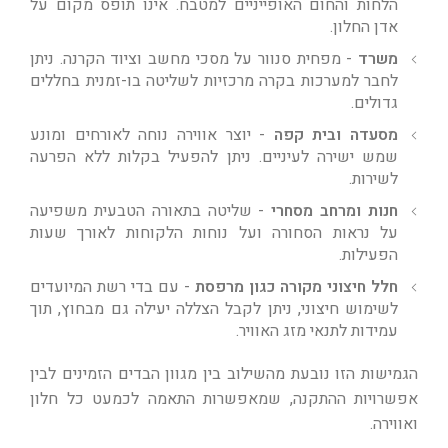
הלחות והחום האופייניים למטבח. אינו תופס מקום על
אדן החלון.
משרד
- מפחית סנוור על מסכי מחשב וציוד הקרנה. ניתן
לחבר למערכות בקרה מרכזיות לשליטה בו-זמנית בחללים
גדולים.
מסעדה ובית קפה
- יוצר אווירה נוחה לאורחים ומונע
שמש ישירה לעיניים. ניתן להפעיל בקלות ללא הפרעה
לשירות.
חנות ומרחב מסחרי
- שליטה בתאורה הטבעית משפיעה
על נראות הסחורה ועל נוחות הלקוחות לאורך שעות
הפעילות.
חלל חיצוני מקורה כגון מרפסת
- עם בדי רשת המיועדים
לשימוש חיצוני, ניתן לקבל הצללה יעילה גם מבחוץ, תוך
עמידות לתנאי מזג האוויר.
הגמישות הזו נובעת מהשילוב בין מגוון הבדים הזמינים לבין
אפשרויות ההתקנה, שמאפשרות התאמה לכמעט כל חלון
ואווירה.