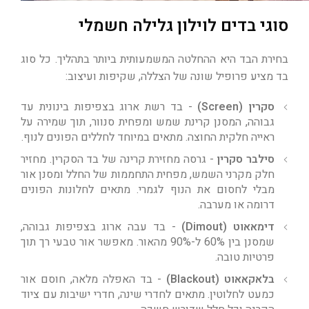
סוגי בדים לוילון גלילה חשמלי
בחירת הבד היא ההחלטה המשמעותית ביותר בתהליך. כל סוג
בד מציע פרופיל שונה של הצללה, שקיפות ועיצוב:
סקרין (Screen)
- בד רשת ארוג בצפיפות בינונית עד
גבוהה, המסנן קרינת שמש ומפחית סנוור, תוך שמירה על
ראייה חלקית החוצה. מתאים במיוחד לחללים הפונים לנוף.
סילבר סקרין
- גרסה מחזירת קרינה של בד הסקרין. מחזיר
חלק מקרני השמש, מפחית התחממות של החלל ומסנן אור
מבלי לחסום את הנוף לגמרי. מתאים לחלונות הפונים
דרומה או מערבה.
דימאאוט (Dimout)
- בד עבה ארוג בצפיפות גבוהה,
שמסנן בין 60% ל-90% מהאור. מאפשר אור טבעי רך תוך
פרטיות טובה.
בלאקאאוט (Blackout)
- בד האפלה מלאה, חוסם אור
כמעט לחלוטין. מתאים לחדרי שינה, חדרי ישיבות עם ציוד