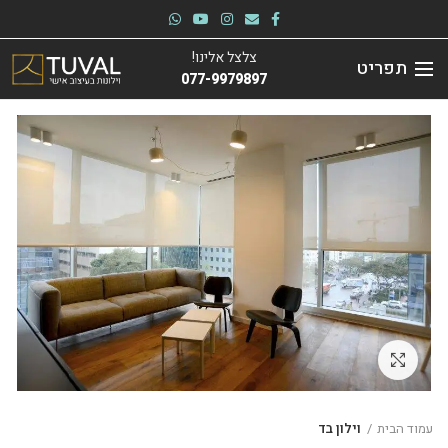
צלצל אלינו!
תפריט
077-9979897
לחץ להגדלה
עמוד הבית
וילון בד