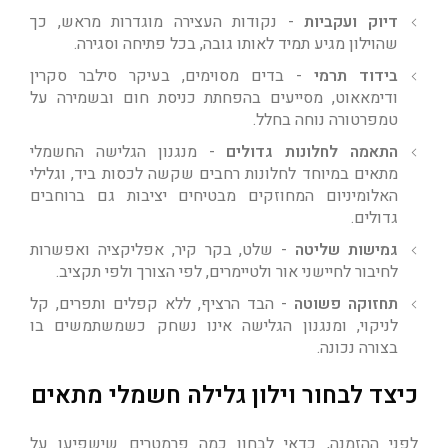
דיוק ועקביות
- נקודות העצירה מוגדרות מראש, כך
שהוילון מגיע תמיד לאותו גובה, בכל פתיחה וסגירה.
בידוד תרמי
- בדים מסוימים, בעיקר סילבר סקרין
ודימאאוט, מסייעים בהפחתת כניסת חום ובשמירה על
טמפרטורה נוחה בחלל.
התאמה לחלונות גדולים
- מנגנון הגלישה החשמלי
מתאים במיוחד לחלונות רחבים שקשה לכסות ביד, וגלילי
האלומיניום המחוזקים מבטיחים יציבות גם ברוחבים
גדולים.
גמישות שליטה
- שלט, בקר קיר, אפליקציה ואפשרות
לחיבור לחיישני אור ולטיימרים, לפי הצורך ולפי תקציב.
תחזוקה פשוטה
- הבד הרציף, ללא קפלים ותפרים, קל
לניקוי, ומנגנון הגלישה אינו נשחק כשמשתמשים בו
בצורה נכונה.
כיצד לבחור וילון גלילה חשמלי מתאים
לפני ההזמנה, כדאי לבחון כמה פרמטרים שישפיעו על