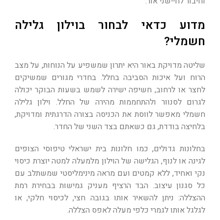
וחיבור לחיישני אור.
מדוע כדאי לבחור בוילון גלילה
חשמלי?
שליטה מדויקת באור היא יתרון שמשפיע על הנוחות, על מצב
הרוח ועל איכות הסביבה בחלל. בחדרי מגורים שמשיקים
לחצר או לרחוב, חשיפה ישירה לשמש בשעות הבוקר יכולה
לגרום לסנוור ולהתחממות מהירה של החלל. וילון גלילה
חשמלי מאפשר לווסת את הכניסה בצורה הדרגתית ומדויקת,
בלחיצה בודדת, גם כשאתם בצד השני של החדר.
בחלונות גדולים, כמו חלונות בית ישראלי טיפוסי הצופים
לגינה או לנוף, הגלישה של הוילון מלמעלה למטה יוצרת כיסוי
נקי ואחיד, ללא קמטים ועם מראה מינימליסטי שמשתלב עם
כל סגנון עיצוב. הבד הרציף מעניק גמישות בבחירת רמת
ההצללה: ניתן להשאיר אותו בגובה חצי, לכיסוי חלקי, או
לגלגל אותו לגמרי כלפי מעלה לאפס הצללה.