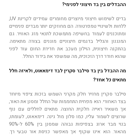
ההבדלים בין בד חיצוני לפנימי?
בדים לשימוש חיצוני מיוצרים מחומרים עמידים לקרינת UV,
ללחות ולשינויי טמפרטורה. הם מחוזקים יותר מבדים פנימיים
ומתוכננים לעמוד בחשיפה מתמשכת לתנאי מזג האוויר. גם
המנגנון והגליל בדגמים חיצוניים מוגנים בצורה מתאימה.
בהתקנה חיצונית, הוילון מעכב את חדירת החום עוד לפני
שהוא חודר דרך הזכוכית, מה שמשפר את בידוד החלל.
מה ההבדל בין בד סילבר סקרין לבד דימאאוט, ולאיזה חלל
מתאים כל אחד?
סילבר סקרין מחזיר חלק מקרני השמש בזכות ציפוי מיוחד
בצד האחורי. הוא מפחית התחממות של החלל ומסנן את האור,
אך משאיר ראייה חלקית החוצה. מתאים לחללים עם נוף
שרוצים לשמור עליו, כמו סלון מול גינה. דימאאוט, לעומתו,
בנוי מבד ארוג בצפיפות גבוהה שמסנן בין 60% ל-90%
מהאור. הוא אינו שקוף אך מאפשר כניסת אור טבעי רך.