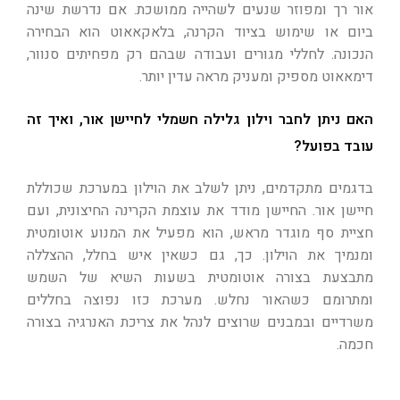
אור רך ומפוזר שנעים לשהייה ממושכת. אם נדרשת שינה
ביום או שימוש בציוד הקרנה, בלאקאאוט הוא הבחירה
הנכונה. לחללי מגורים ועבודה שבהם רק מפחיתים סנוור,
דימאאוט מספיק ומעניק מראה עדין יותר.
האם ניתן לחבר וילון גלילה חשמלי לחיישן אור, ואיך זה
עובד בפועל?
בדגמים מתקדמים, ניתן לשלב את הוילון במערכת שכוללת
חיישן אור. החיישן מודד את עוצמת הקרינה החיצונית, ועם
חציית סף מוגדר מראש, הוא מפעיל את המנוע אוטומטית
ומנמיך את הוילון. כך, גם כשאין איש בחלל, ההצללה
מתבצעת בצורה אוטומטית בשעות השיא של השמש
ומתרומם כשהאור נחלש. מערכת כזו נפוצה בחללים
משרדיים ובמבנים שרוצים לנהל את צריכת האנרגיה בצורה
חכמה.