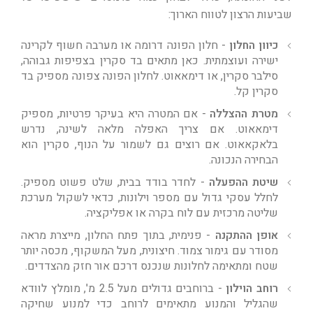
שביעות הרצון לטווח הארוך:
כיוון החלון
- חלון הפונה דרומה או מערבה חשוף לקרינה
ישירה ועוצמתית. כאן מתאים בד סקרין בצפיפות גבוהה,
סילבר סקרין, או דימאאוט. לחלון הפונה צפונה מספיק בד
סקרין קל.
מטרת ההצללה
- אם המטרה היא בעיקר פרטיות, מספיק
דימאאוט. אם צריך האפלה מלאה לשינה, נדרש
בלאקאאוט. אם רוצים גם לשמור על הנוף, סקרין הוא
הבחירה הנכונה.
שיטת ההפעלה
- לחדר בודד בבית, שלט פשוט מספיק.
לחלל עסקי גדול עם מספר וילונות, כדאי לשקול מערכת
שליטה מרכזית עם לוח בקרה או אפליקציה.
אופן ההתקנה
- פנימית, בתוך פתח החלון, מייצרת מראה
מסודר עם גימור צמוד. חיצונית, מעל המשקוף, מכסה יותר
שטח ומתאימה לחלונות שנכנס דרכם אור חזק מהצדדים.
רוחב הוילון
- ברוחבים גדולים מעל 2.5 מ', מומלץ לוודא
שהגליל והמנוע מתאימים לרוחב כדי למנוע שחיקה