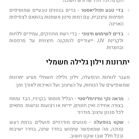
הקרנה וכל חלל שדורש חשכה.
בדי טבע ופוליאסטר
- בדים בגוונים טבעיים שמוסיפים
חמימות עיצובית, עם רמות סינון משתנות בהתאם לצפיפות
האריגה.
בדים לשימוש חיצוני
- בדי רשת מחוזקים, עמידים ללחות
ולקרינת UV, ייעודיים להתקנה חיצונית על מרפסות
ובחצרות.
יתרונות וילון גלילה חשמלי
מעבר לנוחות ההפעלה, וילון גלילה חשמלי מציע יתרונות
שמשפיעים על הנוחות, על העיצוב ועל האיכות לאורך זמן:
מראה נקי ומינימליסטי
- הגליל מוסתר בקרניז, הבד נמתח
בצורה אחידה ואין חוטים, ידיות או רצועות נגישות. מתאים
לכל סגנון עיצוב מודרני.
שקט בהפעלה
- מנועים מודרניים פועלים ברמת רעש
נמוכה, מה שמאפשר שימוש בחדר שינה, בחדר ישיבות
ובכל חלל שבו שקט חשוב.