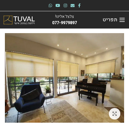
צלצל אלינו!
תפריט
077-9979897
לחץ להגדלה