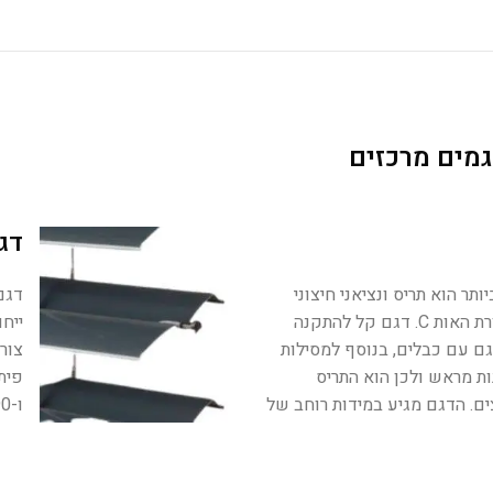
גמים מרכזים
דגם w
תר הוא תריס ונציאני חיצוני
קלאסי עם שלבים בצורת האות C. דגם קל להתקנה
ייח
 גם עם כבלים, בנוסף למסילות
צור
ות מראש ולכן הוא התריס
ם. הדגם מגיע במידות רוחב של
ו-90 מ”מ.