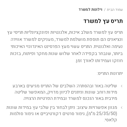
עמוד הבית
וילונות למשרד
תריס עץ למשרד
תריס עץ למשרד משלב איכות, אלגנטיות ופונקציונליות תריסי עץ
ונציאנים הם תוספת מושלמת למשרד, מעניקים למשרד אווירה
נעימה ואלגנטית. התריס עשוי מעץ הפרסינט האינדונזי האיכותי
ביותר, שנבחר בקפידה לאחר שלוש שנות מחקר ופיתוח, בזכות
חוזקו ועמידותו לאורך זמן.
יתרונות התריס:
שליטה באור ובהסתרה: השלבים של התריס מגיעים בארבע
מידות רוחב שונות וניתנים לכיוון מדויק, המאפשר שליטה
מירבית באור הנכנס למשרד ובמידת הפרטיות הרצויה.
מגוון אפשרויות עיצוב: ניתן לבחור בין שלבי עץ במידות שונות
(25/35/50 מ"מ), גימור סרטים דקורטיביים או גימור סולמות
קלאסי.