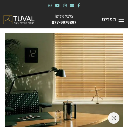
צלצל אלינו!
תפריט
077-9979897
לחץ להגדלה