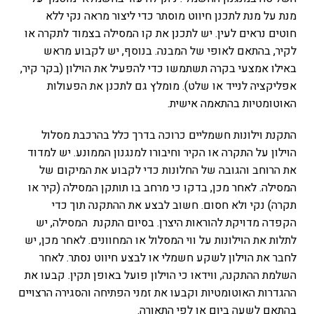
מנת על מנת לתכנן חיווט מוסתר כדי ליצור מראה נקי ללא
חוטים נראים לעין. יש לתכנן את קו המסילה בצמוד לתקרה או
לקיר, בהתאם לאופי של המבנה. בנוסף, יש לקבוע מראש
באילו אמצעי בקרה תשתמשו כדי להפעיל את הוילון (בקר קיר,
אפליקציה לנייד או שלט). מומלץ גם לתכנן את הפעולות
האוטומטיות בהתאמה אישית.
התקנת וילונות חשמליים כרוכה בדרך כלל בהרכבת מסלול
הוילון על התקרה או הקיר וחיבורו למנגנון הממונע.
יש למדוד
את הרוחב והגובה של החלונות כדי לקבוע את המיקום של
המסילה. לאחר מכן, בדקו כי מרחב בו תותקן המסילה (קיר או
תקרה) נקי ולא חסום. חשוב לבצע את ההתקנה תוך כדי
הקפדה מדויקת להוראות היצרן.
בסיום התקנת המסילה, יש
לתלות את הוילונות על ווי המסלול או המחוונים. לאחר מכן, יש
לחבר את הוילון לשקע חשמלי או לבצע חיווט נסתר.
לאחר
השלמת ההתקנה, ווידאו כי הוילון פועל באופן תקין. קבעו את
ההגדרות האוטומטיות וקבעו את זמני הפתיחה והסגירה הרצויים
בהתאם לשעה ביום או לפי התאורה.