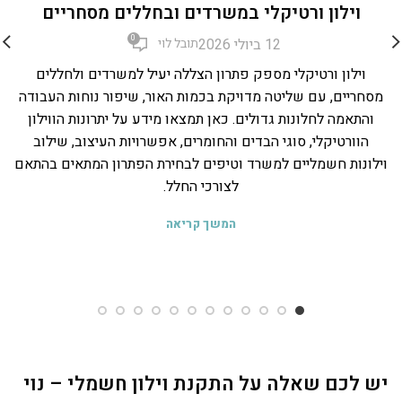
,
,
,
וילונות למשרד
טיפים
כללי
תריס ונציאני
וילון ורטיקלי במשרדים ובחללים מסחריים
0
12 ביולי 2026
תובל לוי
וילון ורטיקלי מספק פתרון הצללה יעיל למשרדים ולחללים
מסחריים, עם שליטה מדויקת בכמות האור, שיפור נוחות העבודה
והתאמה לחלונות גדולים. כאן תמצאו מידע על יתרונות הווילון
ל
הוורטיקלי, סוגי הבדים והחומרים, אפשרויות העיצוב, שילוב
וילונות חשמליים למשרד וטיפים לבחירת הפתרון המתאים בהתאם
לצורכי החלל.
המשך קריאה
יש לכם שאלה על התקנת וילון חשמלי – נוי