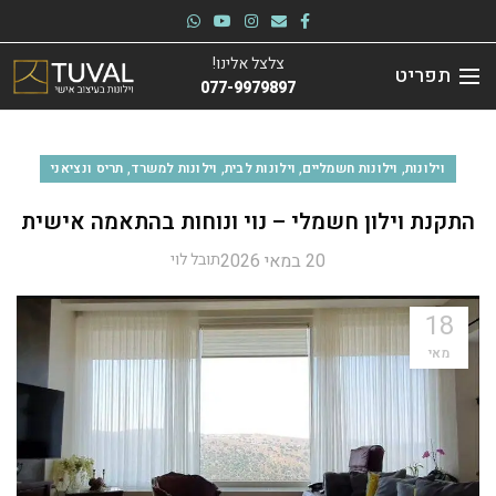
צלצל אלינו!
תפריט
077-9979897
,
,
,
,
וילונות
וילונות חשמליים
וילונות לבית
וילונות למשרד
תריס ונציאני
התקנת וילון חשמלי – נוי ונוחות בהתאמה אישית
20 במאי 2026
תובל לוי
18
מאי