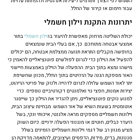
השמש לפי הצורך ותורמים ליעילות אנרגטית ולהפחתת עלויות
עבור חימום או קירור של החלל.
יתרונות התקנת וילון חשמלי
יכולת השליטה מרחוק מאפשרת להיעזר בו
וילון חשמלי
בתור
אמצעי אבטחה מתוחכם. כך, אם בעלי הבית שנמצאים
בחופשה מקבלים התראת תנועה ממצלמת אבטחה, הם יכולים
להפעיל את הוילון כדי לגרום לפולשים פוטנציאליים להאמין כי
מישהו נמצא בתוך הבית.
ההפעלה של הוילון באמצעות חיישני
האור מספקת הגנה על הרהיטים בתוך החלל, מכוון שחשיפת
יתר לאור השמש עלולה לגרום לדהייה ולנזק של פריטי הריהוט,
יצירות אמנות, חפצי נוי ואלמנטים דקורטיביים נוספים. כדי
למנוע נזקים פוטנציאליים, ניתן להגדיר את הוילון כך שייסגר
אוטומטית בשעות השיא של אור השמש.
מבחינת עיצוב הבית,
וילונות חשמליים מספקים מראה אלגנטי, איכותי ונקי, בשל
היעדר כבלים, חוטים או מנגנוני הפעלה ידניים. כיום השוק
מציע מגוון רב של דגמי וילונות חשמליים הזמינים בשלל
סגנונות, בדים, מידות, הדפסים ועיצובים, להתאמה מדויקת הן