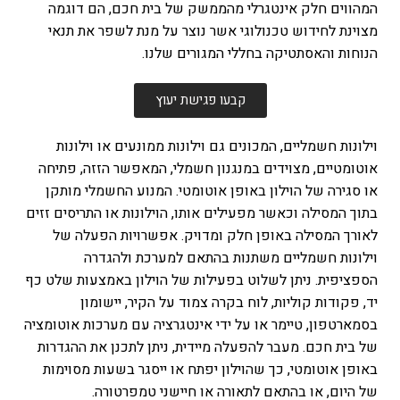
המהווים חלק אינטגרלי מהממשק של בית חכם, הם דוגמה
מצוינת לחידוש טכנולוגי אשר נוצר על מנת לשפר את תנאי
הנוחות והאסתטיקה בחללי המגורים שלנו.
קבעו פגישת יעוץ
וילונות חשמליים, המכונים גם וילונות ממונעים או וילונות
אוטומטיים, מצוידים במנגנון חשמלי, המאפשר הזזה, פתיחה
או סגירה של הוילון באופן אוטומטי. המנוע החשמלי מותקן
בתוך המסילה וכאשר מפעילים אותו, הוילונות או התריסים זזים
לאורך המסילה באופן חלק ומדויק. אפשרויות הפעלה של
וילונות חשמליים משתנות בהתאם למערכת ולהגדרה
הספציפית. ניתן לשלוט בפעילות של הוילון באמצעות שלט כף
יד, פקודות קוליות, לוח בקרה צמוד על הקיר, יישומון
בסמארטפון, טיימר או על ידי אינטגרציה עם מערכות אוטומציה
של בית חכם. מעבר להפעלה מיידית, ניתן לתכנן את ההגדרות
באופן אוטומטי, כך שהוילון יפתח או ייסגר בשעות מסוימות
של היום, או בהתאם לתאורה או חיישני טמפרטורה.