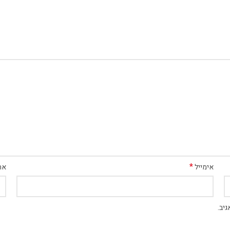
*
אימייל
את
יב.