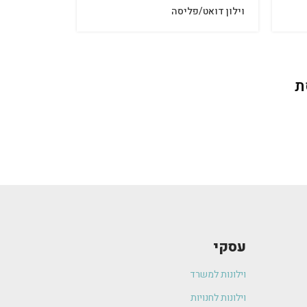
וילון דואט/פליסה
תריסי עץ
ת
עסקי
וילונות למשרד
וילונות לחנויות