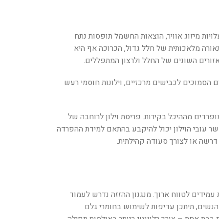
ויות מיזוג אוויר, הוצאות החשמל תופסות נתח
ורה מלאכותית של חלל גדול, הכרוכה אף היא
זורים השונים של החלל ולרצון המתפללים.
 הסמוכים לכבישים מרכזיים, וילונות חוסמי רעש
ופרדים מההיכל בקירות. פריסת וילון לרוחבה של
 עובי הוילון יכול להיקבע בהתאם למידת ההפרדה
רשה או לצורך סעודה קהילתית.
עמידים לטווח ארוך. מנגנון ההזזה נדרש לעמוד
הנשים, תיתכן עדיפות לשימוש בחומרי גלם
בבת אחת – צורך רלוונטי ביותר באולמות תפילה