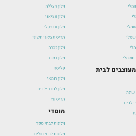
שמלי
וילון הצללה
לי
וילון ונציאני
חשמלי
וילון ורטיקלי
חשמלי
תריס ונציאני חיצוני
לי
וילון זברה
י חשמלי
וילון רשת
פליסה
 מעוצבים לבית
וילון רומאי
וילון לחדר ילדים
 שינה
תריס עץ
 ילדים
מוסדי
ח
וילונות לבתי ספר
וילונות לבתי חולים