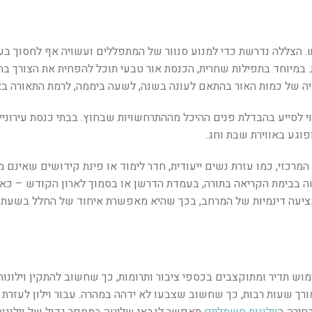
ש. הצללה נדרשת כדי למנוע סנוור של המתפללים ועשויה אף לחסוך בעל
מיוחד בתפילות שחרית, הכנסת אור טבעי תוכל להפחית את הצורך בתא
יה של כמות האור בהתאם לעונה בשנה, לשעה ביממה, לרמת התאורה בא
 לסייע בהבדלת פנים ההיכל מההתרחשויות שבחוץ. בבתי כנסת עירוניים
פוגע באווירת שבת וחג.
המרכזי, כמו עזרת נשים ייעודית, חדר לימוד או פינת קידושים שאינם מ
בבימת הקריאה בתורה, בעמדת הדרשן או בסמוך לארון הקודש – כאשר
מציעה דינמיות של המרחב, בכך שהיא מאפשרת איחוד של החלל בשעת ד
וש תדיר ומתוקצבים בכספי ציבור ותרומות, כך שחשוב להתקין וילונות 
רך שעות רבות, כך שחשוב שצבעו לא ידהה במהרה. עבור וילון לעזרת 
חירה ב
וילונות חשמליים
תאפשר לגבאי שליטה במספר גדול של וילונות 