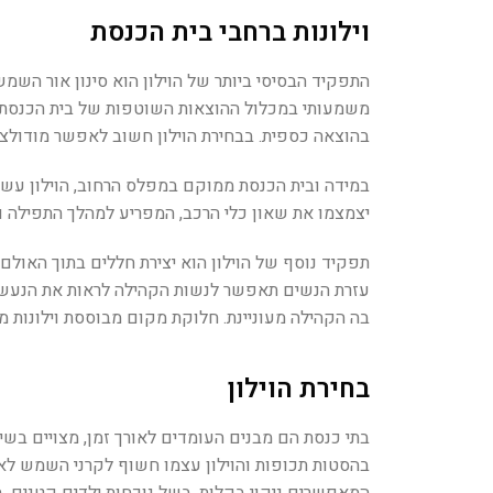
וילונות ברחבי בית הכנסת
התפקיד הבסיסי ביותר של הוילון הוא סינון אור השמ
משמעותי במכלול ההוצאות השוטפות של בית הכנסת. ב
בהוצאה כספית. בבחירת הוילון חשוב לאפשר מודולצ
במידה ובית הכנסת ממוקם במפלס הרחוב, הוילון עשוי
יצמצמו את שאון כלי הרכב, המפריע למהלך התפילה ו
תפקיד נוסף של הוילון הוא יצירת חללים בתוך האולם 
עזרת הנשים תאפשר לנשות הקהילה לראות את הנעשה 
בה הקהילה מעוניינת. חלוקת מקום מבוססת וילונות 
בחירת הוילון
בתי כנסת הם מבנים העומדים לאורך זמן, מצויים בשימ
בהסטות תכופות והוילון עצמו חשוף לקרני השמש לאו
המאפשרים ניקוי בקלות, בשל נוכחות ילדים קטנים. ב