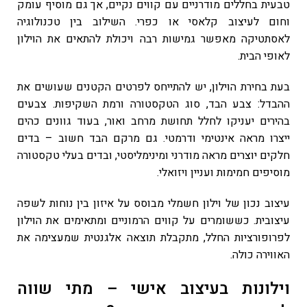
טבעית בחללים מודרניים עם קווים נקיים, אך גם מוסיף עומק
וחום לעיצוב קלאסי או כפרי. השילוב בין טכנולוגיה
לאסתטיקה מאפשר גמישות רבה ויכולת להתאים את הוילון
לאופי הבית.
בעת בחירת הוילון, יש להתייחס לפרטים הקטנים שעושים את
ההבדל: צבע הבד, סוג הטקסטורה ורמת השקיפות. צבעים
בהירים יעניקו לחלל תחושת מרחב ואור, בעוד גוונים כהים
ייצרו מראה אינטימי ודרמטי. גם מרקם הבד חשוב – בדים
חלקים יוצרים מראה מודרני ומינימליסטי, ובדים בעלי טקסטורה
מוסיפים חמימות ועניין ויזואלי.
עיצוב נכון של וילון חשמלי מבוסס על איזון בין נוחות לשפה
עיצובית. כששומרים על קווים הרמוניים ומתאימים את הוילון
לפרופורציות החלל, מתקבלת תוצאה אלגנטית שמעצימה את
האווירה כולה.
וילונות בעיצוב אישי – מתי שווה