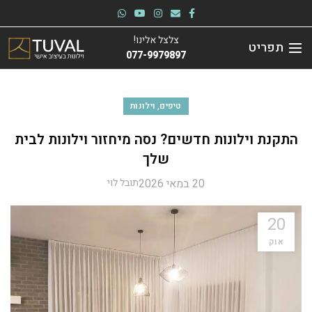
צלצל אלינו!
תפריט
077-9979897
,
טיפים
וילונות
התקנת וילונות חדשים? נסה מיחזור וילונות לבית
שלך
20 במאי 2026
תובל לוי
20
אוק