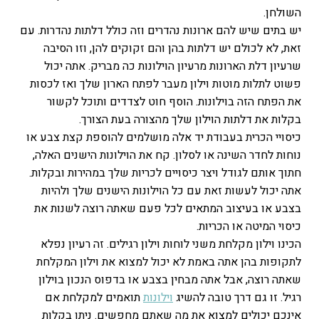
השולחן.
יש בתים שיש להם ארונות נהדרים וזה כולל דלתות נהדרות. עם
זאת, לא לכולם יש דלתות בהן והם זקוקים להן, וזו הסיבה
שרעיון דלת הארונות מרעיון הוילונות כה מבריק. אתה יכול
פשוט לתלות מוטות וילון מעבר לפתח הארון שלך ואז לכסות
את הפתח הזה בוילונות. הוסף חוט לצדדים ותוכל לקשור
בקלות את דלתות הוילון שלך מהצורה בעת הצורך.
כיסויי הכרית בעבודת יד אלה מושלמים להוספת קצת צבע או
נוחות לחדר השינה או לסלון. קח את הוילונות הישנים האלה,
חתוך אותם לגודל ויצר כיסויים לכריות שלך במהירות ובקלות.
אתה יכול לעשות זאת עם כל הוילונות הישנים שלך ולהיות
בצבע או בעיצוב המתאים לכל פעם שאתה רוצה לשנות את
כיסוי המיטה או הכריות.
הכינו וילון מקלחת משני לוחות וילון רגילים. זה רעיון נפלא
לתקופות בהן אתה באמת לא יכול למצוא את וילון המקלחת
שאתה רוצה, אבל אתה מבחין בצבע או בדפוס הנכון בוילון
רגיל. זו גם דרך טובה להשיג
וילונות
תואמים למקלחת אם
אינכם יכולים למצוא את מה שאתם מחפשים. ניתן בקלות