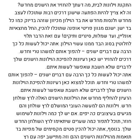
התקנת וילונות לבית, מה דעתך להחזיר את הישנים מחדש?
זה לא צריך להיות הפתעה שישנן דרכים רבות שתוכלו לעצב
מחדש ולנסות מחדש את בד הוילון מכיוון שזהה בדיוק כמו כל
בד ישן. ישנם מגוון פריטי אופנה שתוכלו להכין, החל מחצאיות
אונליין, ועד שמלות, סינרים ותיקים! עם זאת הדבר תלוי
לחלוטין בסוג הבד ממנו עשוי הוילון. אתה יכול לעשות כל כך
הרבה עם דברים ישנים – להפוך אותם למשהו טרי וחדש.
דרכים להחזיר יש כאן רעיונות להפיכת הוילונות הישנים שלך
לדברים שלא חשבת שאפשר לעשות איתם.
אתה יכול לעשות כל כך הרבה עם דברים ישנים – להפוך אותם
למשהו טרי וחדש. תוכל למצוא כאן רעיונות להפיכת הוילונות
הישנים שלך לדברים שלא חשבת שאפשר לעשות איתם.
הרעיון להחליף מחדש את הוילונות הישנים האלה לרץ שולחן
חדש. וילונות הם למעשה העובי המושלם לרץ שולחן והם
מגיעים בעיצובים כה יפים. אם יש לך כמה וילונות לשימוש
חוזר, תוכל לתפור כמה שערים שיתאימו לרץ השולחן החדש
שלך. בנוסף, אתה יכול להכין סטים מקסימים של מפיות בד
תואמות מהוילונות הישנים ההם וזה מתיישב יפה עם רץ