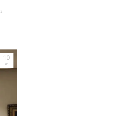
בט
10
נוב